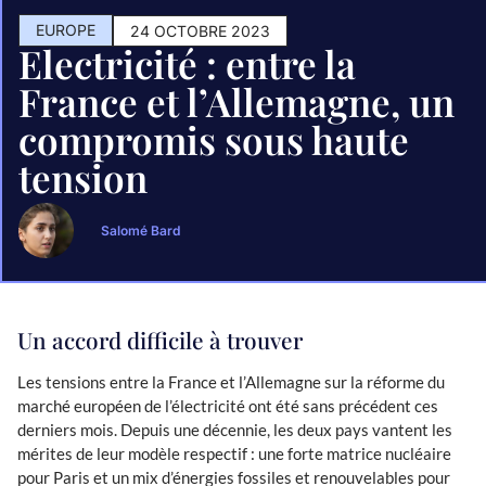
EUROPE
24 OCTOBRE 2023
Electricité : entre la
France et l’Allemagne, un
compromis sous haute
tension
Salomé Bard
Un accord difficile à trouver
Les tensions entre la France et l’Allemagne sur la réforme du
marché européen de l’électricité ont été sans précédent ces
derniers mois. Depuis une décennie, les deux pays vantent les
mérites de leur modèle respectif : une forte matrice nucléaire
pour Paris et un mix d’énergies fossiles et renouvelables pour