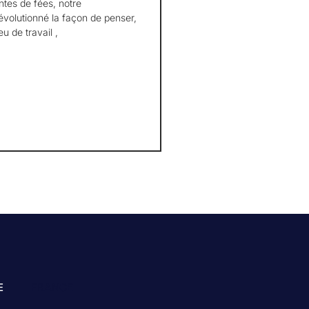
tes de fées, notre
volutionné la façon de penser,
u de travail ,
E
FRANCE