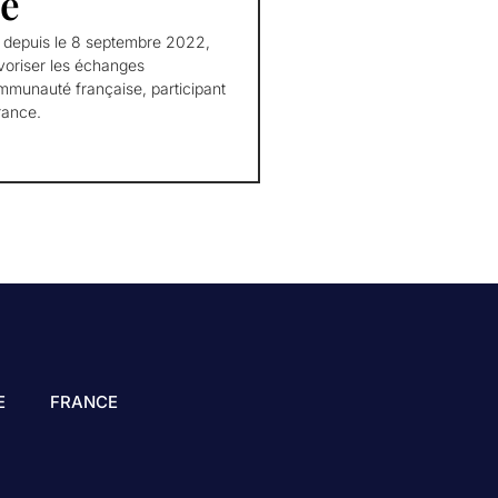
e
epuis le 8 septembre 2022,
favoriser les échanges
mmunauté française, participant
rance.
E
FRANCE