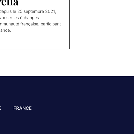
lia
puis le 25 septembre 2021,
favoriser les échanges
mmunauté française, participant
rance.
E
FRANCE