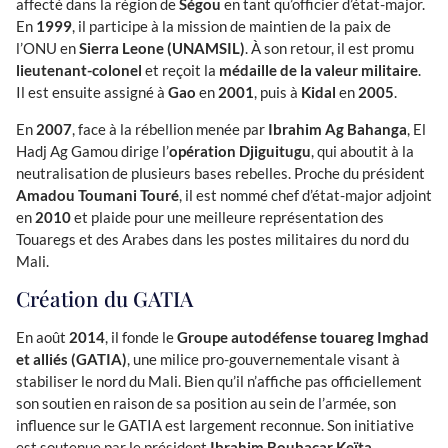
affecté dans la région de
Ségou
en tant qu’officier d’état-major.
En
1999
, il participe à la mission de maintien de la paix de
l’ONU en
Sierra Leone (UNAMSIL)
. À son retour, il est promu
lieutenant-colonel
et reçoit la
médaille de la valeur militaire
.
Il est ensuite assigné à
Gao
en
2001
, puis à
Kidal
en
2005
.
En
2007
, face à la rébellion menée par
Ibrahim Ag Bahanga
, El
Hadj Ag Gamou dirige l’
opération Djiguitugu
, qui aboutit à la
neutralisation de plusieurs bases rebelles. Proche du président
Amadou Toumani Touré
, il est nommé chef d’état-major adjoint
en
2010
et plaide pour une meilleure représentation des
Touaregs et des Arabes dans les postes militaires du nord du
Mali.
Création du GATIA
En août
2014
, il fonde le
Groupe autodéfense touareg Imghad
et alliés (GATIA)
, une milice pro-gouvernementale visant à
stabiliser le nord du Mali. Bien qu’il n’affiche pas officiellement
son soutien en raison de sa position au sein de l’armée, son
influence sur le GATIA est largement reconnue. Son initiative
est soutenue par le président
Ibrahim Boubacar Keïta
,