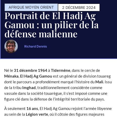
AFRIQUE MOYEN ORIENT
2 DÉCEMBRE 2024
Portrait de El Hadj Ag
Gamou : un pilier de la
défense malienne
Richard Dennis
Né le
31 décembre 1964
à
Tidermène
, dans le cercle de
Ménaka
,
El Hadj Ag Gamou
est un général de division touareg
dont le parcours a profondément marqué l’histoire du
Mali
. Issu
de la tribu
Imghad
, traditionnellement considérée comme
vassale dans la société touarègue, il s’est imposé comme une
figure clé dans la défense de l’intégrité territoriale du pays.
À seulement
16 ans
, El Hadj Ag Gamou rejoint l’armée libyenne
au sein de la
Légion verte
, où il côtoie des figures majeures