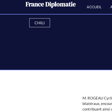
France Diplomatie
ACCUEIL
CHILI
M. ROGEAU Cyrille
bilatéraux, encou
contribuant ainsi