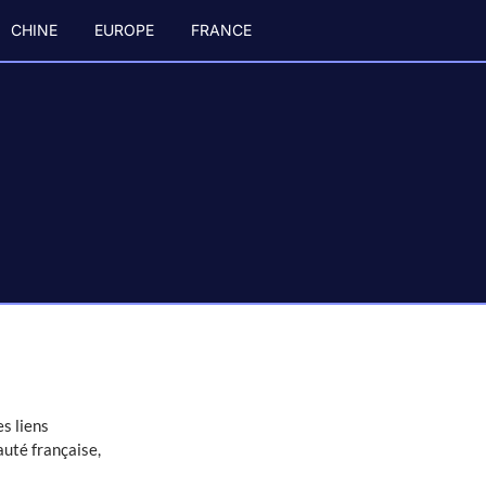
CHINE
EUROPE
FRANCE
s liens
auté française,