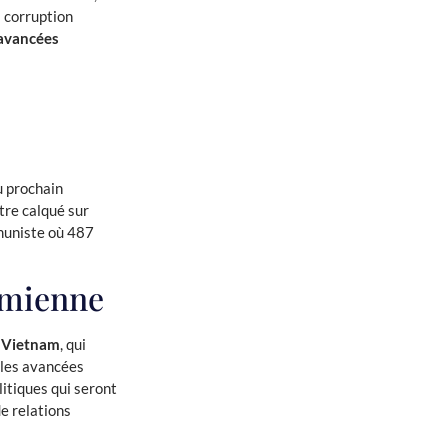
a corruption
 avancées
u prochain
tre calqué sur
mmuniste où 487
namienne
e Vietnam
, qui
 les avancées
itiques qui seront
de relations