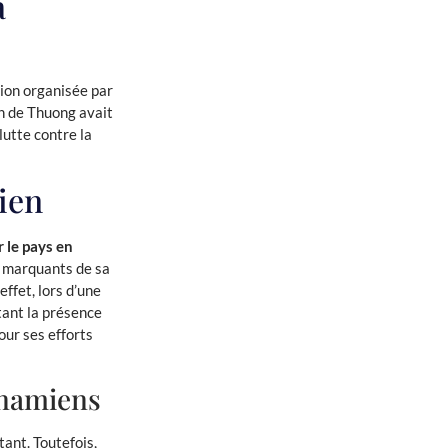
a
tion organisée par
on de Thuong avait
lutte contre la
ien
 le pays en
 marquants de sa
effet, lors d’une
tant la présence
our ses efforts
tnamiens
tant. Toutefois,