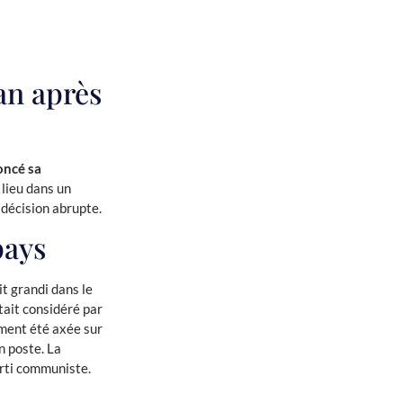
an après
oncé sa
 lieu dans un
 décision abrupte.
pays
it grandi dans le
tait considéré par
ment été axée sur
n poste. La
rti communiste.