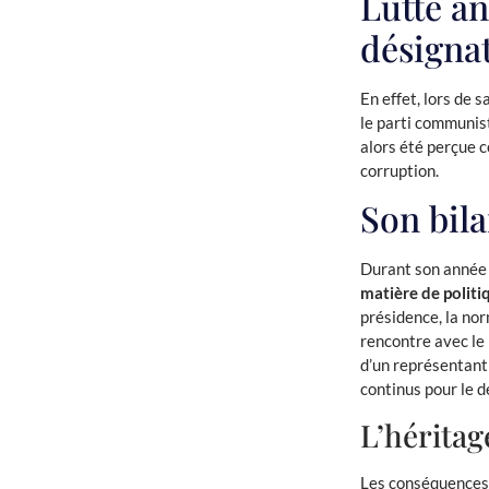
Lutte an
désigna
En effet, lors de 
le parti communist
alors été perçue c
corruption.
Son bil
Durant son année 
matière de politi
présidence, la nor
rencontre avec le 
d’un représentant
continus pour le 
L’héritag
Les conséquences d