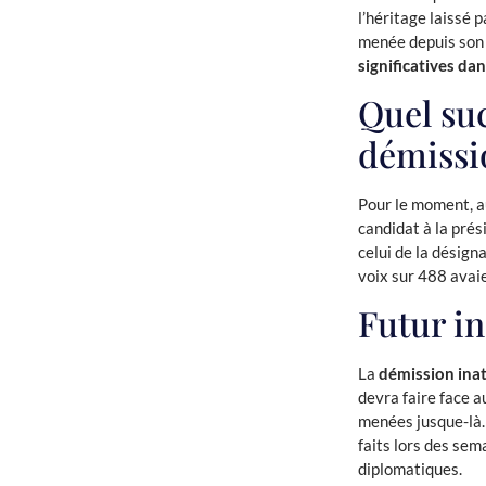
l’héritage laissé 
menée depuis son 
significatives da
Quel su
démissi
Pour le moment, au
candidat à la pré
celui de la désig
voix sur 488 avaie
Futur in
La
démission ina
devra faire face 
menées jusque-là.
faits lors des sem
diplomatiques.