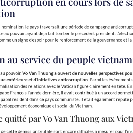
ticorruption en cours lors de s
tion
sa nomination, le pays traversait une période de campagne anticorrup
e au pouvoir, ayant déjà fait tomber le précédent président. L’électi
omme un signe d’espoir pour le renforcement de la gouvernance et la 
an au service du peuple vietnam
au pouvoir,
Vo Van Thuong a ouvert de nouvelles perspectives pour
que extérieure et d’initiatives anticorruption
. Parmi les événements
malisation des relations avec le Vatican figure clairement en tête. En 
pape François l’année dernière, il avait contribué à un accord permet
 papal résident dans ce pays communiste. Il était également réputé p
développement économique et social du Vietnam.
e quitté par Vo Van Thuong aux Vie
e cette démission brutale sont encore difficiles à mesurer pour l’ins