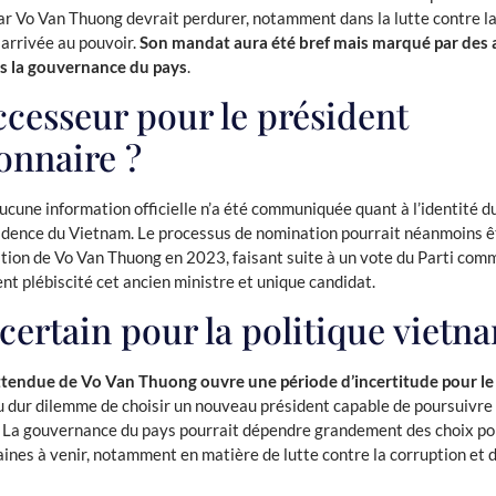
par Vo Van Thuong devrait perdurer, notamment dans la lutte contre l
arrivée au pouvoir.
Son mandat aura été bref mais marqué par des
ns la gouvernance du pays
.
ccesseur pour le président
onnaire ?
cune information officielle n’a été communiquée quant à l’identité d
sidence du Vietnam. Le processus de nomination pourrait néanmoins ê
nation de Vo Van Thuong en 2023, faisant suite à un vote du Parti co
nt plébiscité cet ancien ministre et unique candidat.
certain pour la politique viet
ttendue de Vo Van Thuong ouvre une période d’incertitude pour l
au dur dilemme de choisir un nouveau président capable de poursuivre
 La gouvernance du pays pourrait dépendre grandement des choix pol
aines à venir, notamment en matière de lutte contre la corruption et 