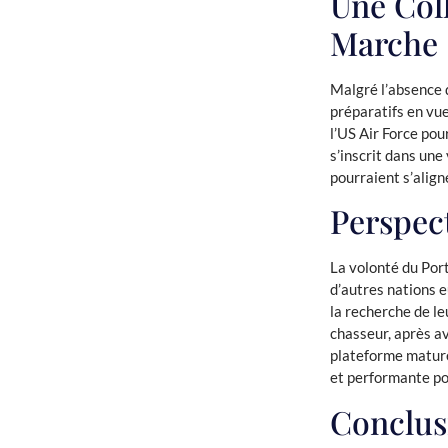
Une Col
Marche
Malgré l’absence d
préparatifs en vue
l’US Air Force pou
s’inscrit dans une
pourraient s’align
Perspect
La volonté du Por
d’autres nations 
la recherche de le
chasseur, après a
plateforme mature
et performante pou
Conclus