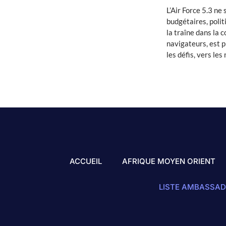
L’Air Force 5.3 ne
budgétaires, polit
la traîne dans la 
navigateurs, est p
les défis, vers les
ACCUEIL
AFRIQUE MOYEN ORIENT
LISTE AMBASSAD