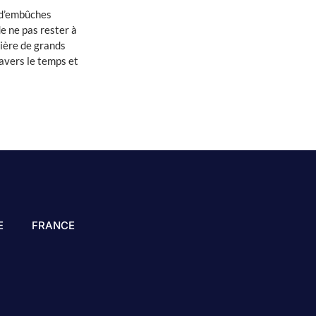
é d’embûches
e ne pas rester à
tière de grands
ravers le temps et
E
FRANCE