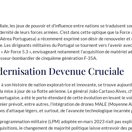
ale, les jeux de pouvoir et d’influence entre nations se traduisent s
dernité de leurs forces armées. C’est dans cette optique que la Force
 Aérea Portuguesa) a récemment exprimé son désir de renouveler et 
. Les dirigeants militaires du Portugal se tournent vers l’avenir avec
 « Air Force 5.3 », envisageant notamment l’acquisition de matériel 
hasseur-bombardier de cinquième génération F-35A.
ernisation Devenue Cruciale
e à son histoire de nation exploratrice et innovante, se trouve aujourd’
a mise à jour de sa flotte aérienne. Le général João Cartaxo Alves, c
portugaise, a été le porte-étendard de cette évolution en levant le voil
ernier prévoit, entre autres, l’intégration de drones MALE (Moyenne 
ns d’attaque légers, et surtout, de l’avancée technologique incarnée 
e programmation militaire (LPM) adoptée en mars 2023 n’ait pas expl
uisitions, le changement de majorité politique laisse entrevoir des p