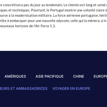
 se concrétisera pas du jour au lendemain. Le chemin est long et sem
iques et techniques. Pourtant, le Portugal montre une volonté claire d
course à la modernisation militaire. La force aérienne portugaise, héri
rête à embarquer pour une nouvelle odyssée, celle qui la mènera, à t
 nouveaux horizons de l’Air Force 5.3.
AMÉRIQUES
ASIE PACIFIQUE
CHINE
EUROP
EURS ET AMBASSADRICES
VOYAGER EN EUROPE