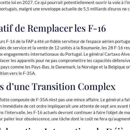
 cette loi en 2027. Ce qui pourrait potentiellement ouvrir la voie à l’i
portugais, malgré une enveloppe actuelle de 5,5 milliards d’euros ne 
tif de Remplacer les F-16
rs F-16 de la FAP a été un fidèle serviteur de l’espace aérien portug
ies de service et la vente de 12 unités à la Roumanie, les 28 F-16 res
ux engagements internationaux du Portugal. Le général Cartaxo Alves
lacer les appareils pour ne pas compromettre les capacités défensive
 pays comme les Pays-Bas, le Danemark, la Norvège et la Belgique ont
tion vers le F-35A.
is d’une Transition Complex
flotte composée de F-35A n’est pas une mince affaire. Le général a fa
 immédiate de cet ordre impliquerait une attente de sept ans avant l
s l’intervalle, les F-16 actuels devront continuer à faire l’objet de m
r palier leur obsolescence, une tâche dont le coût ne fera qu’augmen