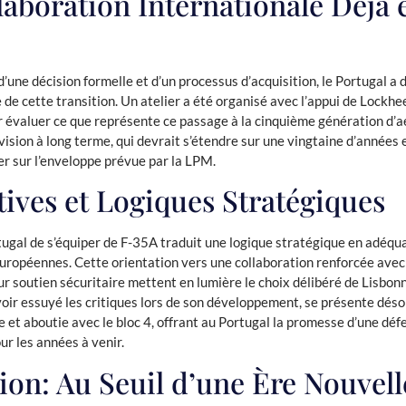
laboration Internationale Déjà 
’une décision formelle et d’un processus d’acquisition, le Portugal a 
 de cette transition. Un atelier a été organisé avec l’appui de Lockh
r évaluer ce que représente ce passage à la cinquième génération d’a
 vision à long terme, qui devrait s’étendre sur une vingtaine d’années 
er sur l’enveloppe prévue par la LPM.
ives et Logiques Stratégiques
tugal de s’équiper de F-35A traduit une logique stratégique en adéqu
européennes. Cette orientation vers une collaboration renforcée avec
ur soutien sécuritaire mettent en lumière le choix délibéré de Lisbon
voir essuyé les critiques lors de son développement, se présente dé
 et aboutie avec le bloc 4, offrant au Portugal la promesse d’une dé
r les années à venir.
ion: Au Seuil d’une Ère Nouvell