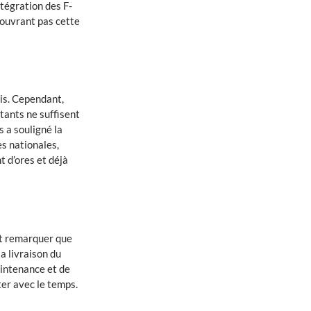
ntégration des F-
couvrant pas cette
ais. Cependant,
tants ne suffisent
 a souligné la
s nationales,
 d’ores et déjà
it remarquer que
a livraison du
aintenance et de
ter avec le temps.