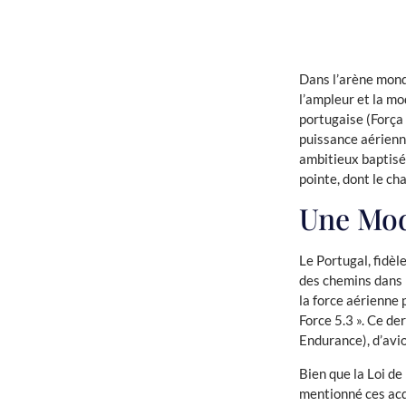
Dans l’arène mondi
l’ampleur et la mo
portugaise (Força
puissance aérienne
ambitieux baptisé
pointe, dont le c
Une Mod
Le Portugal, fidèl
des chemins dans l
la force aérienne 
Force 5.3 ». Ce d
Endurance), d’avio
Bien que la Loi d
mentionné ces acq