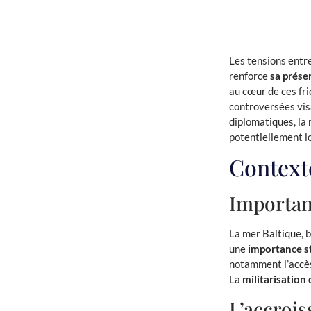
Les tensions entr
renforce
sa prése
au cœur de ces fr
controversées visa
diplomatiques, la 
potentiellement l
Context
Importanc
La mer Baltique, 
une
importance st
notamment l’accès
La
militarisation
L’accrois