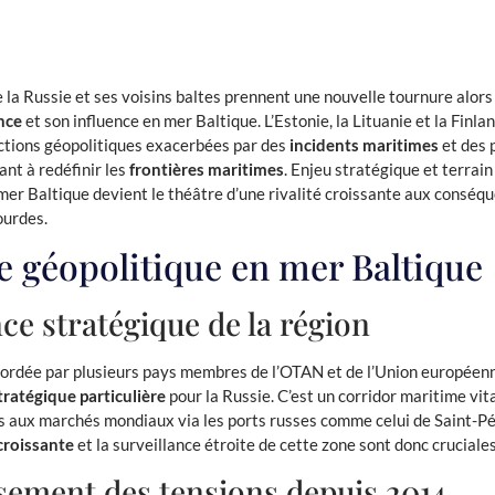
e la Russie et ses voisins baltes prennent une nouvelle tournure alo
nce
et son influence en mer Baltique. L’Estonie, la Lituanie et la Finl
ictions géopolitiques exacerbées par des
incidents maritimes
et des 
nt à redéfinir les
frontières maritimes
. Enjeu stratégique et terra
mer Baltique devient le théâtre d’une rivalité croissante aux conséq
ourdes.
e géopolitique en mer Baltique
e stratégique de la région
bordée par plusieurs pays membres de l’OTAN et de l’Union européenn
ratégique particulière
pour la Russie. C’est un corridor maritime vit
 aux marchés mondiaux via les ports russes comme celui de Saint-P
 croissante
et la surveillance étroite de cette zone sont donc crucial
sement des tensions depuis 2014