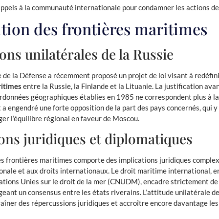
pels à la communauté internationale pour condamner les actions d
tion des frontières maritimes
ons unilatérales de la Russie
e de la Défense a récemment proposé un projet de loi visant à redéfin
ritimes
entre la Russie, la Finlande et la Lituanie. La justification av
ordonnées géographiques établies en 1985 ne correspondent plus à la
t a engendré une forte opposition de la part des pays concernés, qui y
er l’équilibre régional en faveur de Moscou.
ons juridiques et diplomatiques
es frontières maritimes comporte des implications juridiques complex
nale et aux droits internationaux. Le droit maritime international, en
tions Unies sur le droit de la mer (CNUDM), encadre strictement de 
geant un consensus entre les états riverains. L’attitude unilatérale de
raîner des répercussions juridiques et accroître encore davantage les