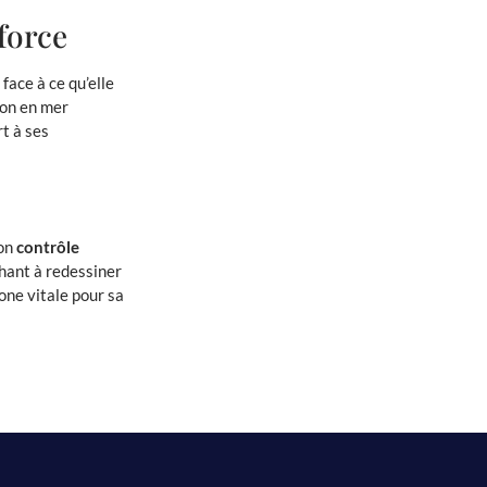
force
face à ce qu’elle
ion en mer
t à ses
son
contrôle
chant à redessiner
one vitale pour sa