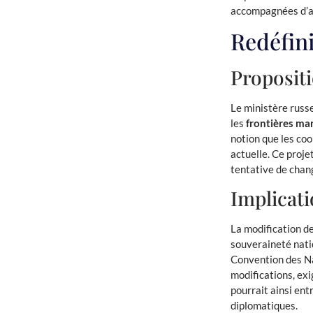
accompagnées d’ap
Redéfini
Propositi
Le ministère russ
les
frontières ma
notion que les co
actuelle. Ce proje
tentative de chang
Implicati
La modification d
souveraineté natio
Convention des Na
modifications, exi
pourrait ainsi ent
diplomatiques.