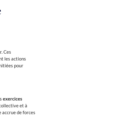
e
r. Ces
t les actions
nitiées pour
rs
exercices
ollective et à
e accrue de forces