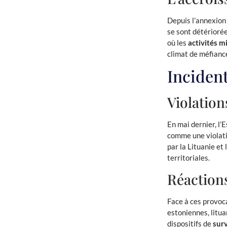
Depuis l’annexion
se sont détérioré
où les
activités mi
climat de méfiance
Inciden
Violation
En mai dernier, l’
comme une violat
par la Lituanie et
territoriales.
Réactions
Face à ces provoca
estoniennes, litua
dispositifs de
surv