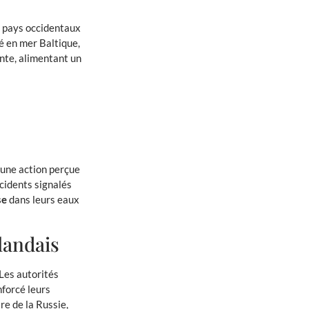
s pays occidentaux
é en mer Baltique,
nte, alimentant un
, une action perçue
ncidents signalés
se
dans leurs eaux
landais
 Les autorités
nforcé leurs
re de la Russie,