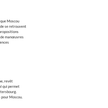
rs que Moscou
ande se retrouvent
propositions
in de manœuvres
uences
e, revêt
al qui permet
étersbourg.
es pour Moscou.